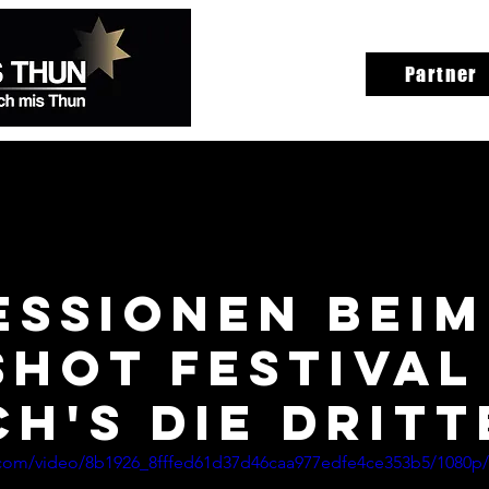
Partner
ESSIONEN BEIM
SHOT FESTIVAL
CH'S DIE DRITT
ic.com/video/8b1926_8fffed61d37d46caa977edfe4ce353b5/1080p