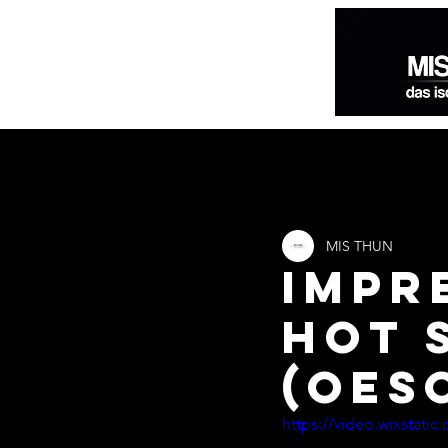
Alle Beiträge
MIS THUN
IMPR
HOT 
(OES
https://video.wixstat