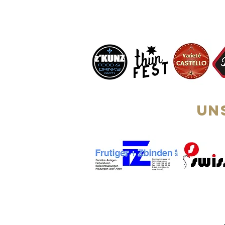
INTERVIEW MIT
RUTH,
INHABERIN
RIESENRAD THUN
Un