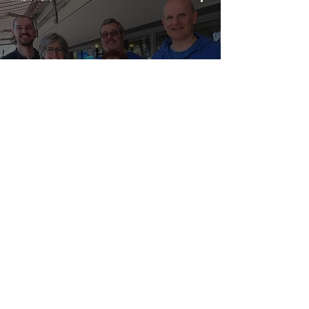
Bikeausstellung
bei Velomobil in
Thun
MIS THUN
Frühlingsausstell