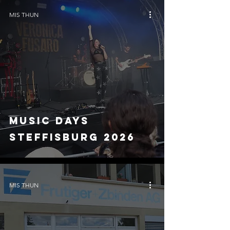
für Partystimmung
MIS THUN
pur
Music Days
Steffisburg 2026
MIS THUN