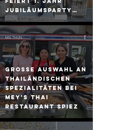
feiert 1. Jahr
Jubiläumsparty
mit grossem BBQ-
Buffet und Sound
von DJ Toni C zum
MIS THUN
mittanzen
Grosse Auswahl an
thailändischen
Spezialitäten bei
Mey's Thai
Restaurant Spiez