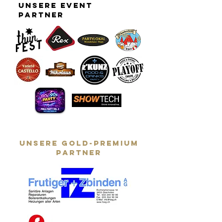
unsere event
partner
IMPRESSIONEN
AM SCHLUSS
2026
Am Schlu
täglich 
bei
Sommera
unsere GOLD-PREMIUM
auf dem
partner