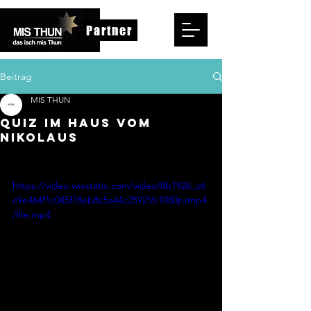
Partner
Beitrag
MIS THUN
QUIZ IM HAUS VOM
NIKOLAUS
https://video.wixstatic.com/video/8b1926_c6
c9e464f1c045f78eb8c5a44c25925f/1080p/mp4
/file.mp4