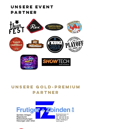
unsere event
partner
IMPRESSIONEN
AM SCHLUSS
2026
Am Schlu
täglich 
bei
Sommera
unsere GOLD-PREMIUM
auf dem
partner