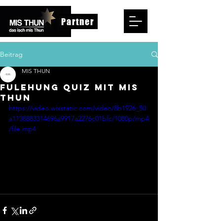
Partner
Beitrag
MIS THUN
FULEHUNG QUIZ MIT MIS
THUN
https://video.wixstatic.com/video/8b1926_50
a1138883314696a9917a2276c01bfc/1080p/mp4
/file.mp4