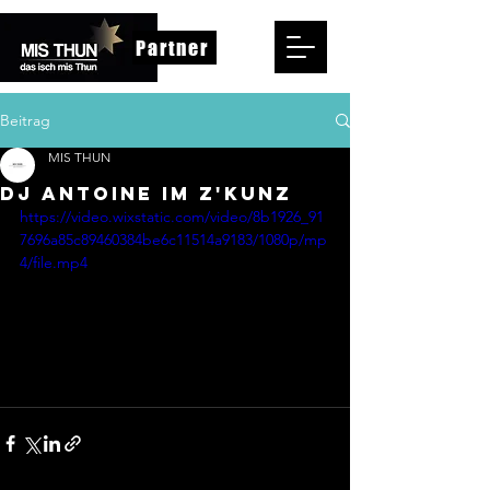
Partner
Beitrag
MIS THUN
DJ ANTOINE IM Z'KUNZ
https://video.wixstatic.com/video/8b1926_91
7696a85c89460384be6c11514a9183/1080p/mp
4/file.mp4