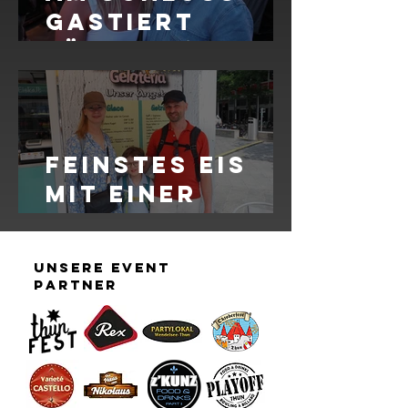
gastiert
täglich mit
TopActs bei
Sommerabends
timmung auf
Feinstes Eis
dem
mit einer
Mühleplatz
grossen
Auswahl
unsere event
täglich frisch
partner
zubereitet bei
Eiskaffi Thun
Gelateria