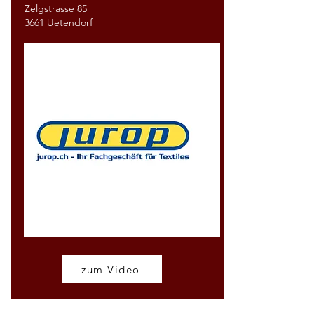
Zelgstrasse 85
3661 Uetendorf
zum Video